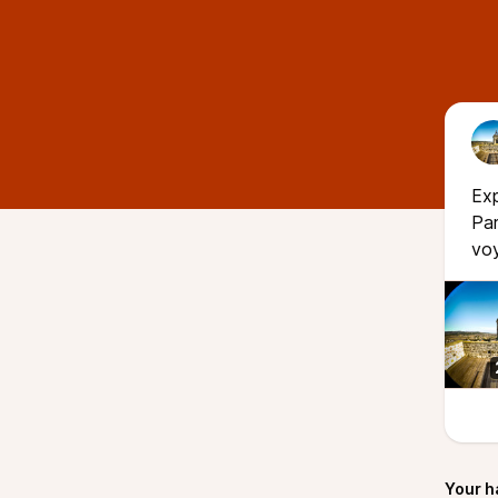
Exp
Par
voy
Your h