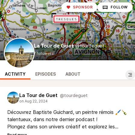
SPONSOR
FOLLOW
@tourdeguet
La Tour de Guet
7 followers
ACTIVITY
EPISODES
ABOUT
La Tour de Guet
@tourdeguet
Découvrez Baptiste Guichard, un peintre rémois 🖌️🍾
talentueux, dans notre dernier podcast !
Plongez dans son univers créatif et explorez les
œuvres 🖼️ qu'il expose à la Tour de Guet 🏰 en août