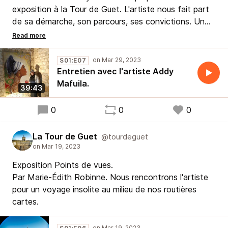
exposition à la Tour de Guet. L'artiste nous fait part
de sa démarche, son parcours, ses convictions. Un
voyage entre Afrique et France, une recherche du
juste, de la justesse aussi. Interview par Akoi Aka,
D.A. La Tour de Guet.
S01:E07
Entretien avec l'artiste Addy
Mafuila.
39:43
0
0
0
La Tour de Guet
@tourdeguet
Exposition Points de vues.
Par Marie-Édith Robinne. Nous rencontrons l'artiste
pour un voyage insolite au milieu de nos routières
cartes.