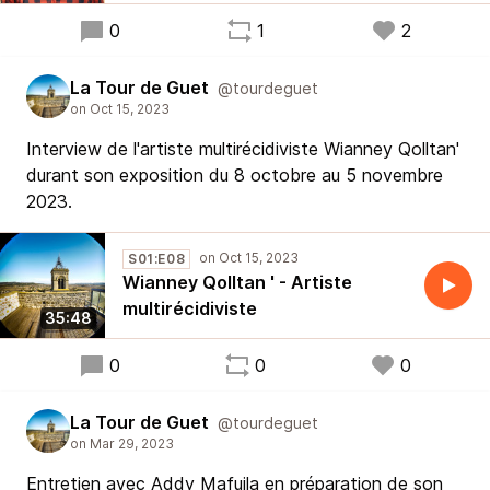
0
1
2
La Tour de Guet
@tourdeguet
Interview de l'artiste multirécidiviste Wianney Qolltan'
durant son exposition du 8 octobre au 5 novembre
2023.
S01:E08
Wianney Qolltan ' - Artiste
multirécidiviste
35:48
0
0
0
La Tour de Guet
@tourdeguet
Entretien avec Addy Mafuila en préparation de son