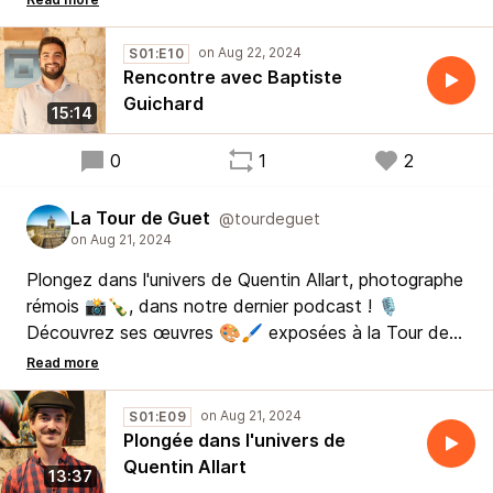
2024.
Une rencontre incontournable pour les amateurs d'art
S01:E10
contemporain.
Rencontre avec Baptiste
À écoutez dès maintenant ! 🎧️
Guichard
15:14
0
1
2
La Tour de Guet
@tourdeguet
Plongez dans l'univers de Quentin Allart, photographe
rémois 📸🍾, dans notre dernier podcast ! 🎙️
Découvrez ses œuvres 🎨🖌️ exposées à la Tour de
Guet 🏰 en août 2024 et explorez ses inspirations et
son parcours artistique.
🎧️ Un échange captivant pour à écoutez dès
S01:E09
maintenant !
Plongée dans l'univers de
Quentin Allart
13:37