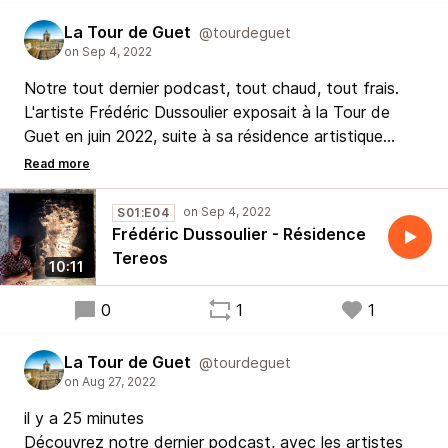
La Tour de Guet
@tourdeguet
Notre tout dernier podcast, tout chaud, tout frais.
L'artiste Frédéric Dussoulier exposait à la Tour de
Guet en juin 2022, suite à sa résidence artistique
effectuée sur l'île de la Réunion au sein de la sucrerie
de Gol, usine Tereos.
Retrouvez ici le détail complet du projet à la
S01:E04
restitution de résidence, et connaissez mieux cet
Frédéric Dussoulier - Résidence
artiste montant.
Tereos
10:11
0
1
1
La Tour de Guet
@tourdeguet
il y a 25 minutes
Découvrez notre dernier podcast, avec les artistes