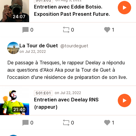
S01:E02
Entretien avec Eddie Botsio.
Exposition Past Present Future.
24:07
0
0
1
La Tour de Guet
@tourdeguet
De passage à Tresques, le rappeur Deelay a répondu
aux questions d'Akoi Aka pour la Tour de Guet à
l'occasion d'une résidence de préparation de son live.
S01:E01
Entretien avec Deelay RNS
(rappeur)
21:40
0
0
1