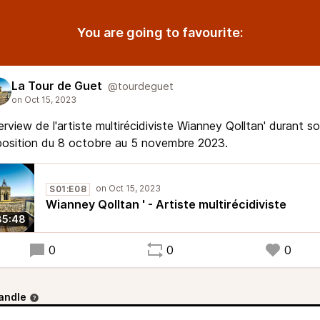
You are going to favourite:
La Tour de Guet
@tourdeguet
erview de l'artiste multirécidiviste Wianney Qolltan' durant s
osition du 8 octobre au 5 novembre 2023.
S01:E08
Wianney Qolltan ' - Artiste multirécidiviste
35:48
0
0
0
andle