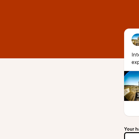
Int
exp
Your h