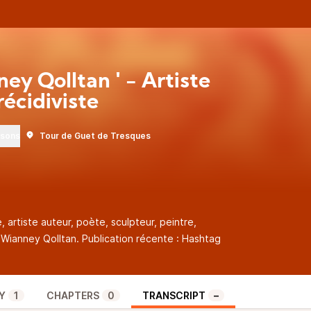
ey Qolltan ' - Artiste
récidiviste
rsons
Tour de Guet de Tresques
, artiste auteur, poète, sculpteur, peintre,
Wianney Qolltan. Publication récente : Hashtag
Y
1
CHAPTERS
0
TRANSCRIPT
–