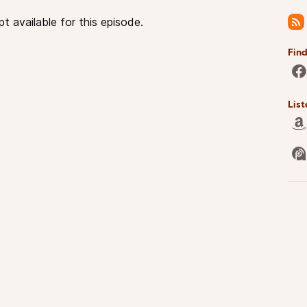
pt available for this episode.
Find
List