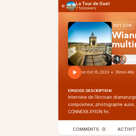
La Tour de Guet
7 followers
S01:E08
Wiann
multi
2 pe
•
35min 48s
EPISODE DESCRIPTION
Interview de l’écrivain dramaturge
compositeur, photographe aussi, 
CONNEXX.XYION fin.
COMMENTS
0
ACTIVIT