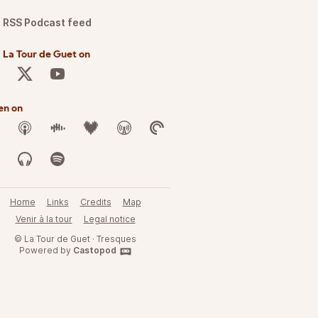
RSS Podcast feed
 La Tour de Guet on
en on
Home
Links
Credits
Map
Venir à la tour
Legal notice
© La Tour de Guet · Tresques
Powered by
Castopod