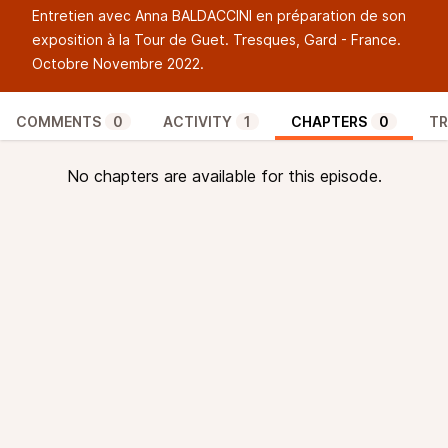
Entretien avec Anna BALDACCINI en préparation de son
exposition à la Tour de Guet. Tresques, Gard - France.
Octobre Novembre 2022.
COMMENTS
0
ACTIVITY
1
CHAPTERS
0
TR
No chapters are available for this episode.