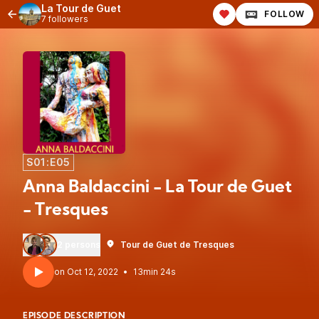
La Tour de Guet
FOLLOW
7 followers
S01:E05
Anna Baldaccini - La Tour de Guet
- Tresques
2 persons
Tour de Guet de Tresques
•
13min 24s
EPISODE DESCRIPTION