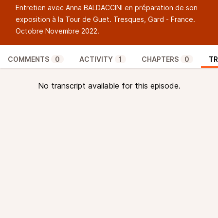
Entretien avec Anna BALDACCINI en préparation de son
exposition à la Tour de Guet. Tresques, Gard - France.
Octobre Novembre 2022.
COMMENTS
0
ACTIVITY
1
CHAPTERS
0
TR
No transcript available for this episode.