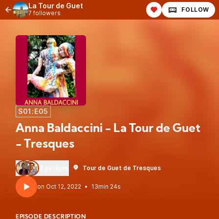
La Tour de Guet
FOLLOW
7 followers
S01:E05
Anna Baldaccini - La Tour de Guet
- Tresques
2 persons
Tour de Guet de Tresques
•
13min 24s
EPISODE DESCRIPTION