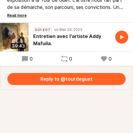
exposition à la Tour de Guet. L'artiste nous fait part
de sa démarche, son parcours, ses convictions. Un
voyage entre Afrique et France, une recherche du
juste, de la justesse aussi. Interview par Akoi Aka,
D.A. La Tour de Guet.
S01:E07
Entretien avec l'artiste Addy
Mafuila.
39:43
0
0
0
Reply to @tourdeguet