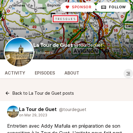
SPONSOR
FOLLOW
@tourdeguet
La Tour de Guet
7 followers
ACTIVITY
EPISODES
ABOUT
Back to La Tour de Guet posts
La Tour de Guet
@tourdeguet
Entretien avec Addy Mafuila en préparation de son